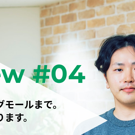
ew #04
グモールまで。
ります。